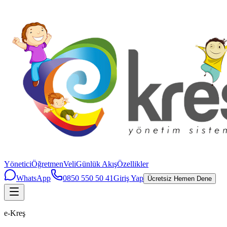
Yönetici
Öğretmen
Veli
Günlük Akış
Özellikler
WhatsApp
0850 550 50 41
Giriş Yap
Ücretsiz Hemen Dene
e-Kreş